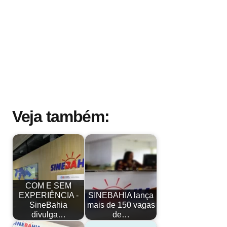
Veja também:
COM E SEM
EXPERIÊNCIA -
SINEBAHIA lança
SineBahia
mais de 150 vagas
divulga…
de…