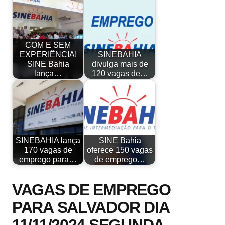
COM E SEM
EXPERIÊNCIA!
SINEBAHIA
SINE Bahia
divulga mais de
lança…
120 vagas de…
SINEBAHIA lança
SINE Bahia
170 vagas de
oferece 150 vagas
emprego para…
de emprego…
VAGAS DE EMPREGO
PARA SALVADOR DIA