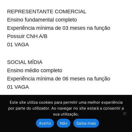
REPRESENTANTE COMERCIAL
Ensino fundamental completo
Experiência mínima de 03 meses na função
Possuir CNH A/B
01 VAGA
SOCIAL MÍDIA
Ensino médio completo
Experiência mínima de 06 meses na função
01 VAGA
Este site utiliza cookies para permitir uma melhor experiência
TÉCNICO EM MANUTENÇÃO INDUSTRIAL
por parte do utilizador. Ao navegar no site estará a consentir a
Ensino médio completo
sua utilização.
Experiência mínima de 03 meses na função
Aceito
Não
Saiba mais
Possuir CNH B