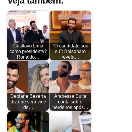
Veja também:
Gusttavo Lima
"O candidato sou
como presidente?
eu": Bolsonaro
Ronaldo…
revela…
Deolane Bezerra
Andressa Suita
diz que será vice
conta sobre
de…
herdeiros após…