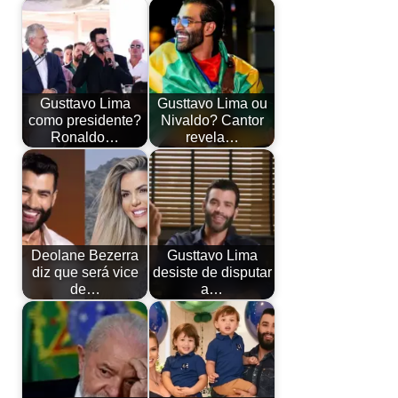
Gusttavo Lima
Gusttavo Lima ou
como presidente?
Nivaldo? Cantor
Ronaldo…
revela…
Deolane Bezerra
Gusttavo Lima
diz que será vice
desiste de disputar
de…
a…