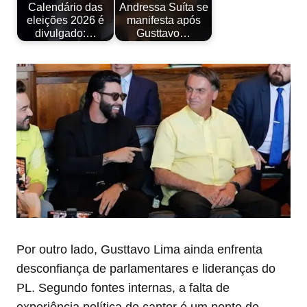
Calendário das
Andressa Suíta se
eleições 2026 é
manifesta após
divulgado:…
Gusttavo…
Por outro lado, Gusttavo Lima ainda enfrenta
desconfiança de parlamentares e lideranças do
PL. Segundo fontes internas, a falta de
experiência política do cantor é um ponto de