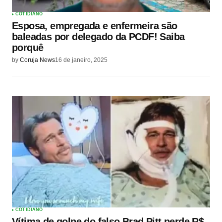
COTIDIANO
Esposa, empregada e enfermeira são
baleadas por delegado da PCDF! Saiba
porquê
by
Coruja News
16 de janeiro, 2025
COTIDIANO
Vítima de golpe do falso Brad Pitt perde R$