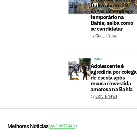
R$ 6.500
Dulce abrem 29
vagas de emprego
temporário na
Bahia; saiba como
se candidatar
by
Coruja News
BAHIA
Adolescente é
agredida por colega
de escola após
recusar investida
amorosa na Bahia
by
Coruja News
Melhores Noticias
MAIS NOTICIAS