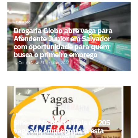
EMPREGO
Drogaria Globo abre vaga para
Atendente Júnior em Salvador
com oportunidade para quem
busca o primeiro emprego
by
Coruja News
31 de julho, 2026
BAHIA
Sine-Bahia oferta mais de 205
vagas de emprego para esta