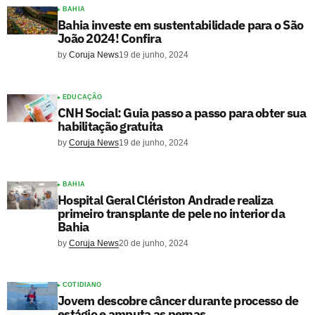
BAHIA
Bahia investe em sustentabilidade para o São
João 2024! Confira
by
Coruja News
19 de junho, 2024
EDUCAÇÃO
CNH Social: Guia passo a passo para obter sua
habilitação gratuita
by
Coruja News
19 de junho, 2024
BAHIA
Hospital Geral Clériston Andrade realiza
primeiro transplante de pele no interior da
Bahia
by
Coruja News
20 de junho, 2024
COTIDIANO
Jovem descobre câncer durante processo de
estágio e amputa as pernas