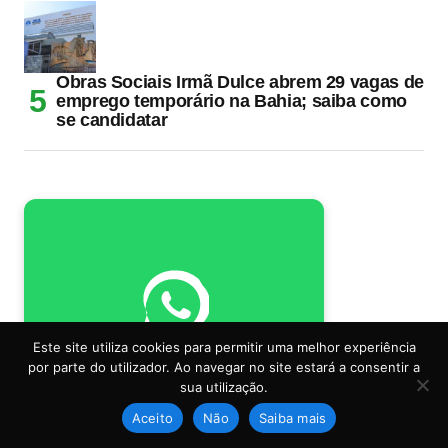
Obras Sociais Irmã Dulce abrem 29 vagas de
emprego temporário na Bahia; saiba como
se candidatar
Este site utiliza cookies para permitir uma melhor experiência
Participe do nosso grupo
por parte do utilizador. Ao navegar no site estará a consentir a
de WhatsApp
sua utilização.
Entre para participar
Aceito
Não
Saiba mais