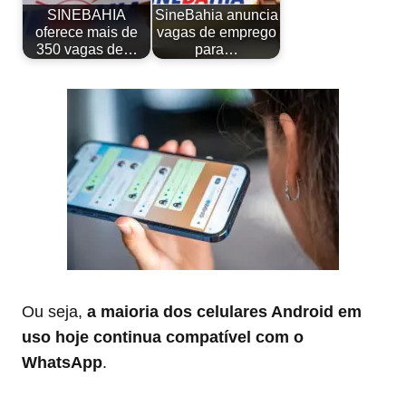
SINEBAHIA
SineBahia anuncia
oferece mais de
vagas de emprego
350 vagas de…
para…
Ou seja,
a maioria dos celulares Android em
uso hoje continua compatível com o
WhatsApp
.