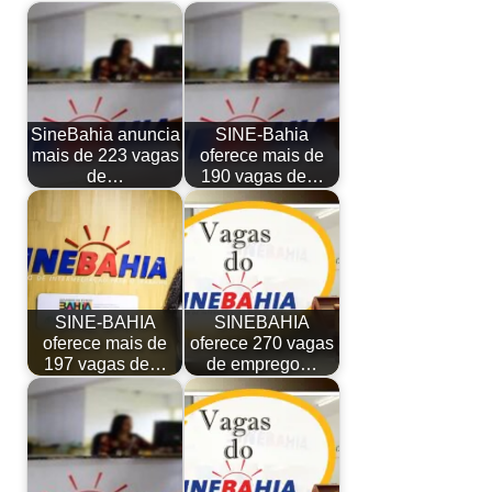
SineBahia anuncia
SINE-Bahia
mais de 223 vagas
oferece mais de
de…
190 vagas de…
SINE-BAHIA
SINEBAHIA
oferece mais de
oferece 270 vagas
197 vagas de…
de emprego…