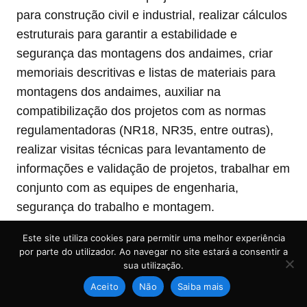
para construção civil e industrial, realizar cálculos
estruturais para garantir a estabilidade e
segurança das montagens dos andaimes, criar
memoriais descritivas e listas de materiais para
montagens dos andaimes, auxiliar na
compatibilização dos projetos com as normas
regulamentadoras (NR18, NR35, entre outras),
realizar visitas técnicas para levantamento de
informações e validação de projetos, trabalhar em
conjunto com as equipes de engenharia,
segurança do trabalho e montagem.
Experiência mínima de 06 meses comprovada em
Este site utiliza cookies para permitir uma melhor experiência
CTPS
por parte do utilizador. Ao navegar no site estará a consentir a
Imprescindível: Domínio de softwares como
sua utilização.
AutoCAD, Revit ou similares, habilidade para
Aceito
Não
Saiba mais
interpretar projetos arquitetônicos e estruturais,