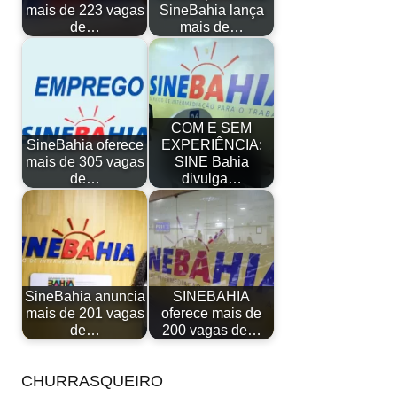
mais de 223 vagas
SineBahia lança
de…
mais de…
COM E SEM
SineBahia oferece
EXPERIÊNCIA:
mais de 305 vagas
SINE Bahia
de…
divulga…
SineBahia anuncia
SINEBAHIA
mais de 201 vagas
oferece mais de
de…
200 vagas de…
CHURRASQUEIRO