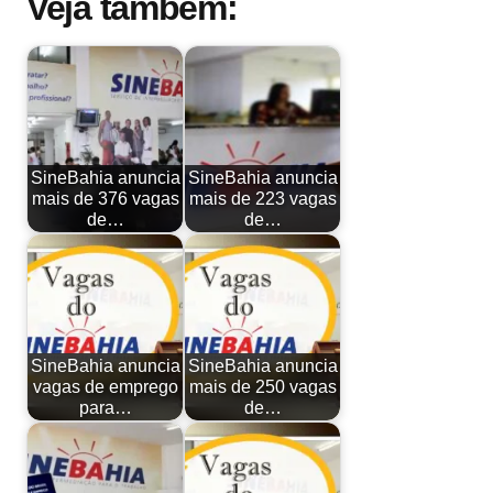
Veja também:
SineBahia anuncia
SineBahia anuncia
mais de 376 vagas
mais de 223 vagas
de…
de…
SineBahia anuncia
SineBahia anuncia
vagas de emprego
mais de 250 vagas
para…
de…