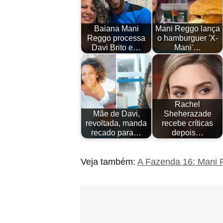
Baiana Mani
Mani Reggo lança
Reggo processa
o hamburguer 'X-
Davi Brito e…
Mani'…
Rachel
Mãe de Davi,
Sheherazade
revoltada, manda
recebe críticas
recado para…
depois…
Veja também:
A Fazenda 16: Mani Re