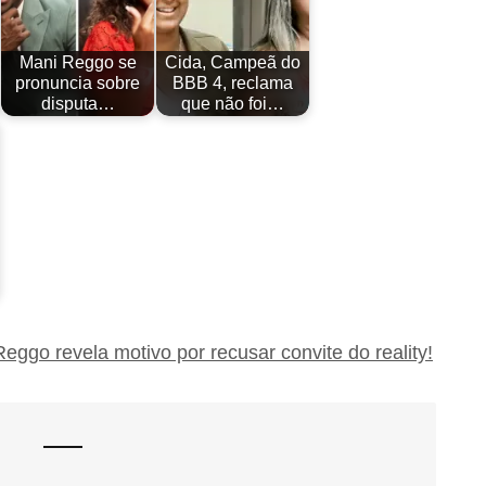
Mani Reggo se
Cida, Campeã do
pronuncia sobre
BBB 4, reclama
disputa…
que não foi…
ggo revela motivo por recusar convite do reality!