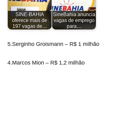
SINE-BAHIA
SineBahia anuncia
oferece mais de
vagas de emprego
197 vagas de…
para…
5.Serginho Groismann – R$ 1 milhão
4.Marcos Mion – R$ 1,2 milhão