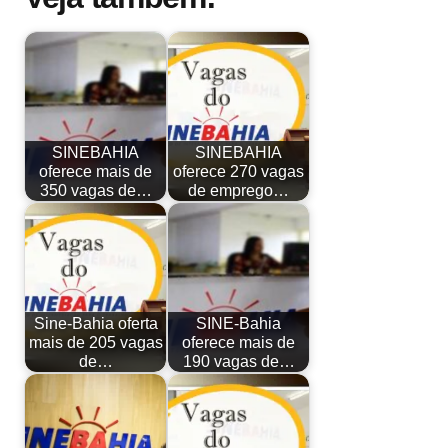
SINEBAHIA
SINEBAHIA
oferece mais de
oferece 270 vagas
350 vagas de…
de emprego…
Sine-Bahia oferta
SINE-Bahia
mais de 205 vagas
oferece mais de
de…
190 vagas de…