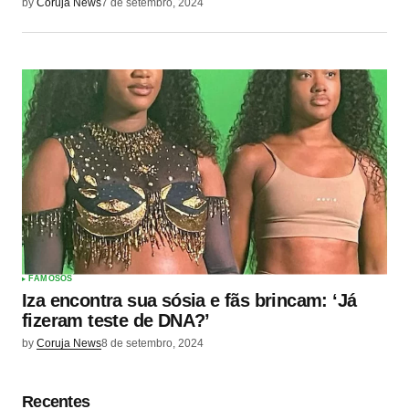
by
Coruja News
7 de setembro, 2024
FAMOSOS
Iza encontra sua sósia e fãs brincam: ‘Já
fizeram teste de DNA?’
by
Coruja News
8 de setembro, 2024
Recentes