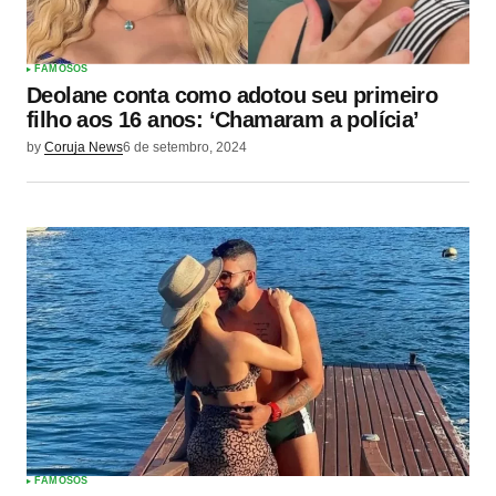
FAMOSOS
Deolane conta como adotou seu primeiro
filho aos 16 anos: ‘Chamaram a polícia’
by
Coruja News
6 de setembro, 2024
FAMOSOS