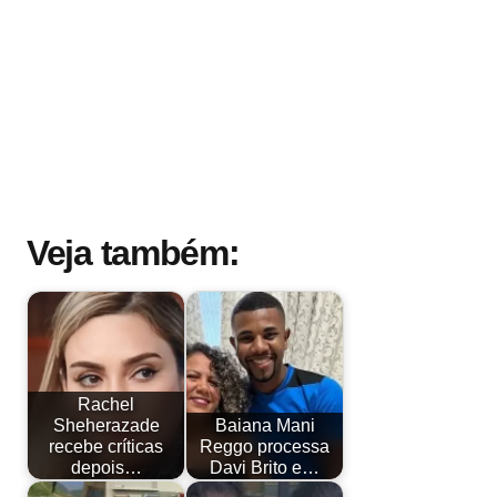
Veja também:
Rachel
Sheherazade
Baiana Mani
recebe críticas
Reggo processa
depois…
Davi Brito e…