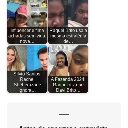
Influencer e filha
Raquel Brito usa a
achadas sem vida,
mesma estratégia
nova…
de…
Silvio Santos:
Rachel
A Fazenda 2024:
Sheherazade
Raquel diz que
ignora…
Davi Brito…