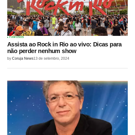
FAMOSOS
Assista ao Rock in Rio ao vivo: Dicas para
não perder nenhum show
by
Coruja News
13 de setembro, 2024