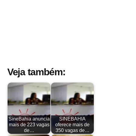
Veja também:
SineBahia anuncia
SINEBAHIA
mais de 223 vagas
oferece mais de
de…
350 vagas de…