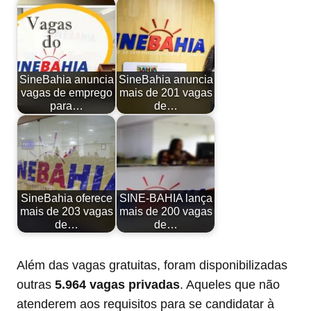
SineBahia anuncia
SineBahia anuncia
vagas de emprego
mais de 201 vagas
para…
de…
SineBahia oferece
SINE-BAHIA lança
mais de 203 vagas
mais de 200 vagas
de…
de…
Além das vagas gratuitas, foram disponibilizadas
outras
5.964 vagas privadas
. Aqueles que não
atenderem aos requisitos para se candidatar à