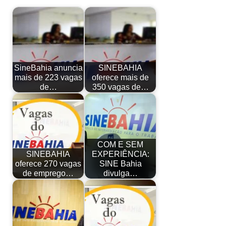
SineBahia anuncia
SINEBAHIA
mais de 223 vagas
oferece mais de
de…
350 vagas de…
COM E SEM
SINEBAHIA
EXPERIÊNCIA:
oferece 270 vagas
SINE Bahia
de emprego…
divulga…