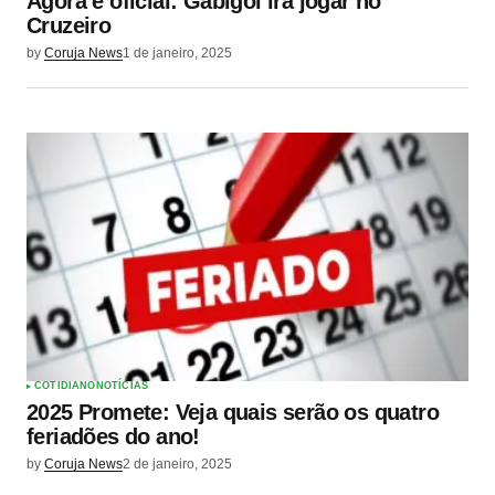
Agora é oficial: Gabigol irá jogar no
Cruzeiro
by
Coruja News
1 de janeiro, 2025
COTIDIANO
NOTÍCIAS
2025 Promete: Veja quais serão os quatro
feriadões do ano!
by
Coruja News
2 de janeiro, 2025