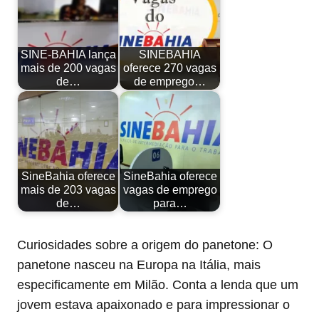
SINE-BAHIA lança
SINEBAHIA
mais de 200 vagas
oferece 270 vagas
de…
de emprego…
SineBahia oferece
SineBahia oferece
mais de 203 vagas
vagas de emprego
de…
para…
Curiosidades sobre a origem do panetone: O
panetone nasceu na Europa na Itália, mais
especificamente em Milão. Conta a lenda que um
jovem estava apaixonado e para impressionar o