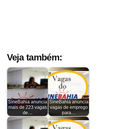
Veja também:
SineBahia anuncia
SineBahia anuncia
mais de 223 vagas
vagas de emprego
de…
para…