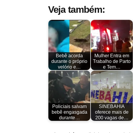
Veja também:
Bebê acorda
Mulher Entra em
durante o próprio
Trabalho de Parto
velório e…
e Tem…
Policiais salvam
SINEBAHIA
bebê engasgada
oferece mais de
durante…
200 vagas de…