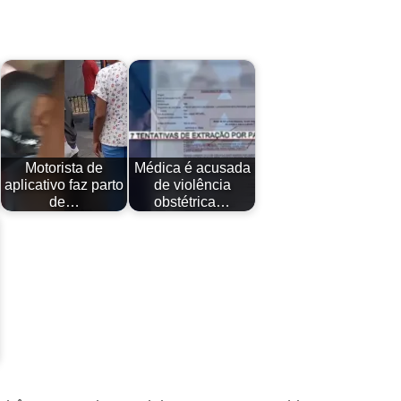
Motorista de
Médica é acusada
aplicativo faz parto
de violência
de…
obstétrica…