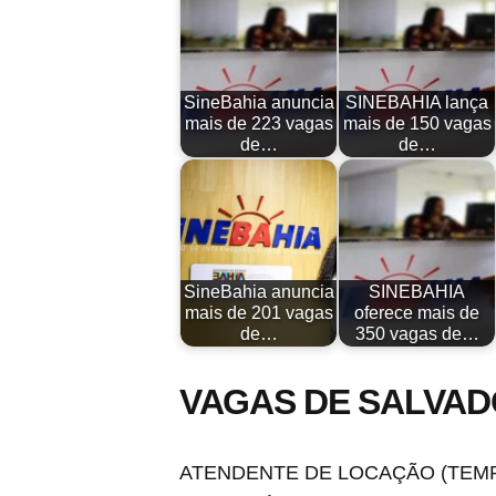
SineBahia anuncia
SINEBAHIA lança
mais de 223 vagas
mais de 150 vagas
de…
de…
SineBahia anuncia
SINEBAHIA
mais de 201 vagas
oferece mais de
de…
350 vagas de…
VAGAS DE SALVADO
ATENDENTE DE LOCAÇÃO (TEMP