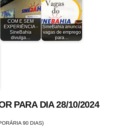
COM E SEM
EXPERIÊNCIA -
SineBahia anuncia
SineBahia
vagas de emprego
divulga…
para…
R PARA DIA 28/10/2024
ORÁRIA 90 DIAS)