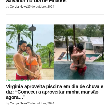
Salvador no Dia de Finados
by
Coruja News
25 de outubro, 2024
FAMOSOS
NOTÍCIAS
Virginia aproveita piscina em dia de chuva e
diz: “Comecei a aproveitar minha mansão
agora…”
by
Coruja News
25 de outubro, 2024