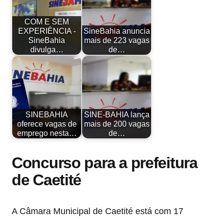
COM E SEM
EXPERIÊNCIA -
SineBahia anuncia
SineBahia
mais de 223 vagas
divulga…
de…
SINEBAHIA
SINE-BAHIA lança
oferece vagas de
mais de 200 vagas
emprego nesta…
de…
Concurso para a prefeitura
de Caetité
A Câmara Municipal de Caetité está com 17