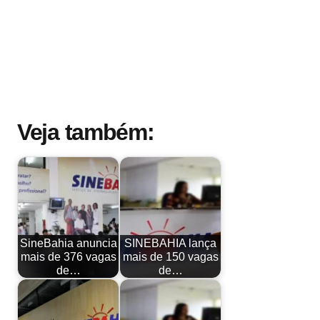
Veja também:
SineBahia anuncia
SINEBAHIA lança
mais de 376 vagas
mais de 150 vagas
de…
de…