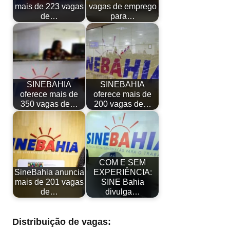
mais de 223 vagas
vagas de emprego
de…
para…
SINEBAHIA
SINEBAHIA
oferece mais de
oferece mais de
350 vagas de…
200 vagas de…
COM E SEM
SineBahia anuncia
EXPERIÊNCIA:
mais de 201 vagas
SINE Bahia
de…
divulga…
Distribuição de vagas: