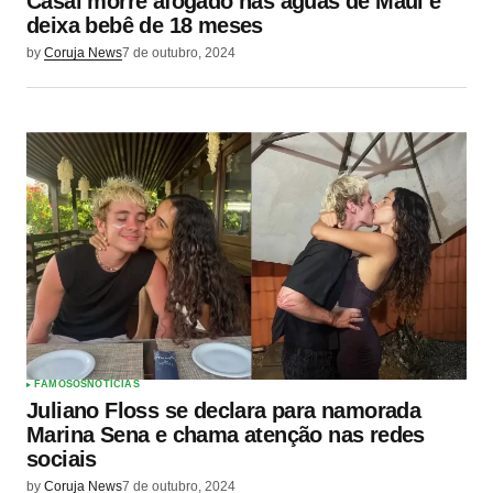
Casal morre afogado nas águas de Maui e
deixa bebê de 18 meses
by
Coruja News
7 de outubro, 2024
FAMOSOS
NOTÍCIAS
Juliano Floss se declara para namorada
Marina Sena e chama atenção nas redes
sociais
by
Coruja News
7 de outubro, 2024