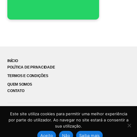
INÍCIO
POLÍTICA DE PRIVACIDADE
TERMOS E CONDIÇÕES
QUEM SOMOS
CONTATO
Este site utiliza cookies para permitir uma melhor experiência
Coruja News
por parte do utilizador. Ao navegar no site estará a consentir a
© 2026 Coruja News - Todos os direitos reservados.
sua utilização.
Aceito
Não
Saiba mais