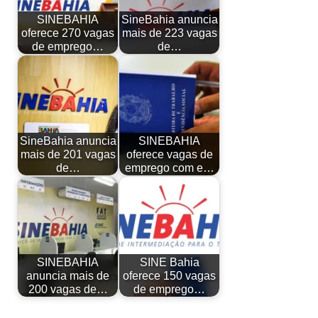
SINEBAHIA
SineBahia anuncia
oferece 270 vagas
mais de 223 vagas
de emprego…
de…
SineBahia anuncia
SINEBAHIA
mais de 201 vagas
oferece vagas de
de…
emprego com e…
SINEBAHIA
SINE Bahia
anuncia mais de
oferece 150 vagas
200 vagas de…
de emprego…