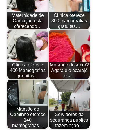
Maternidade de
Clínica oferece
Camaçari está
300 mamografias
oferecendo…
gratuitas…
Clínica oferece
Morango do amor?
400 Mamografias
Agora é o acarajé
gratuitas…
rosa…
Mansão do
Caminho oferece
Servidores da
140
segurança pública
mamografias…
fazem ação…