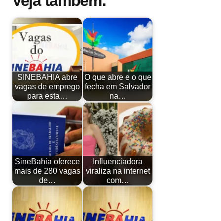
Veja também:
SINEBAHIA abre
O que abre e o que
vagas de emprego
fecha em Salvador
para esta…
na…
SineBahia oferece
Influenciadora
mais de 280 vagas
viraliza na internet
de…
com…