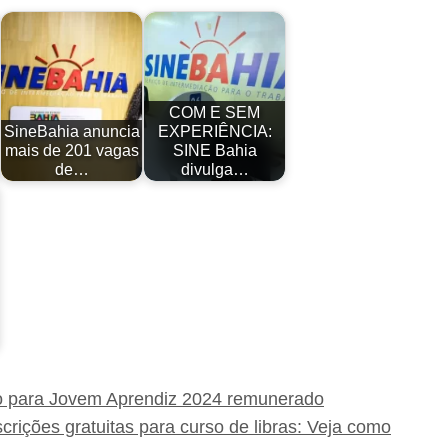
COM E SEM
SineBahia anuncia
EXPERIÊNCIA:
mais de 201 vagas
SINE Bahia
de…
divulga…
ão para Jovem Aprendiz 2024 remunerado
crições gratuitas para curso de libras: Veja como