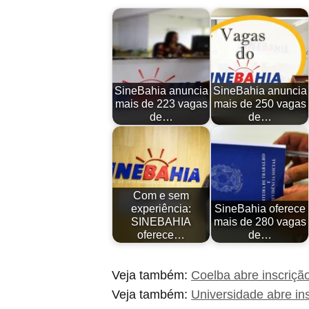
SineBahia anuncia
SineBahia anuncia
mais de 223 vagas
mais de 250 vagas
de…
de…
Com e sem
experiência:
SineBahia oferece
SINEBAHIA
mais de 280 vagas
oferece…
de…
Veja também:
Coelba abre inscriç
Veja também:
Universidade abre ins