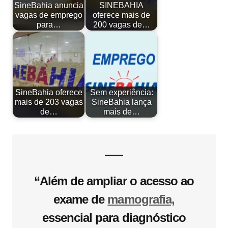
SineBahia anuncia
SINEBAHIA
vagas de emprego
oferece mais de
para…
200 vagas de…
SineBahia oferece
Sem experiência:
mais de 203 vagas
SineBahia lança
de…
mais de…
“Além de ampliar o acesso ao
exame de
mamografia,
essencial para diagnóstico