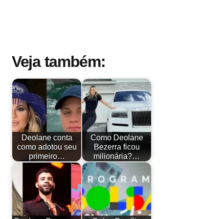
Veja também:
Deolane conta
Como Deolane
como adotou seu
Bezerra ficou
primeiro…
milionária?…