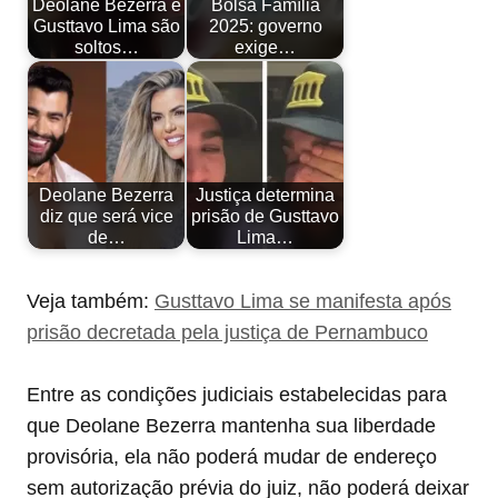
Deolane Bezerra e
Bolsa Família
Gusttavo Lima são
2025: governo
soltos…
exige…
Deolane Bezerra
Justiça determina
diz que será vice
prisão de Gusttavo
de…
Lima…
Veja também:
Gusttavo Lima se manifesta após
prisão decretada pela justiça de Pernambuco
Entre as condições judiciais estabelecidas para
que Deolane Bezerra mantenha sua liberdade
provisória, ela não poderá mudar de endereço
sem autorização prévia do juiz, não poderá deixar