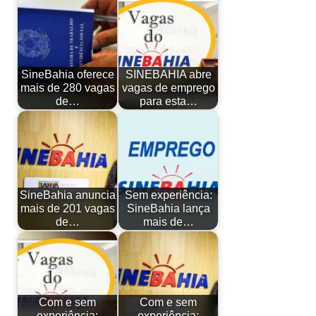
SineBahia oferece
SINEBAHIA abre
mais de 280 vagas
vagas de emprego
de…
para esta…
SineBahia anuncia
Sem experiência:
mais de 201 vagas
SineBahia lança
de…
mais de…
Com e sem
Com e sem
experiência:
experiência: