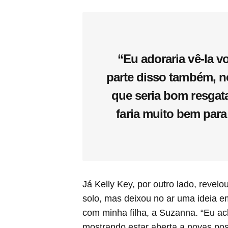
“Eu adoraria vê-la v
parte disso também, n
que seria bom resgata
faria muito bem para
Já Kelly Key, por outro lado, revel
solo, mas deixou no ar uma ideia e
com minha filha, a Suzanna. “Eu ac
mostrando estar aberta a novas poss