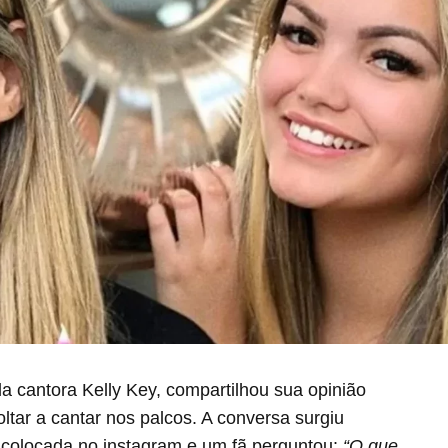
da cantora Kelly Key, compartilhou sua opinião
ltar a cantar nos palcos. A conversa surgiu
 colocada no instagram e um fã perguntou:
“O que