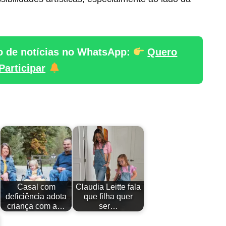
o de notícias no WhatsApp:
Quero
Participar
Casal com
Claudia Leitte fala
deficiência adota
que filha quer
criança com a…
ser…