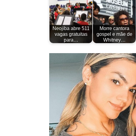
Neojiba abre 511
Morre cantora
vagas gratuitas
gospel e mãe de
para…
Whitney…