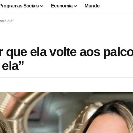
Programas Sociais
Economia
Mundo
para ela”
r que ela volte aos palc
 ela”