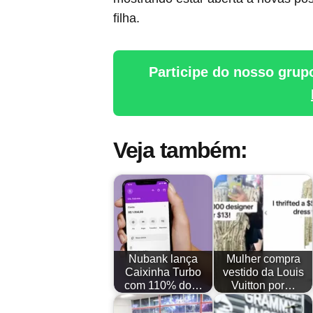
filha.
Participe do nosso grup
Veja também:
Nubank lança
Mulher compra
Caixinha Turbo
vestido da Louis
com 110% do…
Vuitton por…