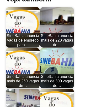
SineBahia anuncia
SineBahia anuncia
vagas de emprego
mais de 223 vagas
para…
de…
SineBahia anuncia
SineBahia anuncia
mais de 250 vagas
mais de 300 vagas
de…
de…