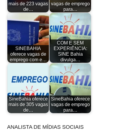
mais de 223 vagas
vagas de emprego
de…
para…
COM E SEM
SINEBAHIA
EXPERIÊNCIA:
oferece vagas de
SINE Bahia
emprego com e…
divulga…
SineBahia oferece
SineBahia oferece
mais de 305 vagas
vagas de emprego
de…
para…
ANALISTA DE MÍDIAS SOCIAIS