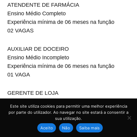
ATENDENTE DE FARMÁCIA
Ensino Médio Completo
Experiência mínima de 06 meses na função
02 VAGAS
AUXILIAR DE DOCEIRO
Ensino Médio Incompleto
Experiência mínima de 06 meses na função
01 VAGA
GERENTE DE LOJA
Ensino Médio Completo
Este site utiliza cookies para permitir uma melhor experiência
Experiência mínima de 06 meses na função.
por parte do utilizador. Ao navegar no site estará a consentir a
01 VAGA
sua utilização.
Aceito
Não
Saiba mais
MOTORISTA ENTREGADOR