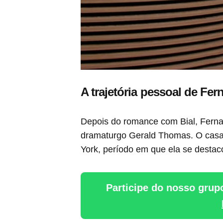
A trajetória pessoal de Fer
Depois do romance com Bial, Fern
dramaturgo Gerald Thomas. O casal 
York, período em que ela se destaco
Participe do nosso grup