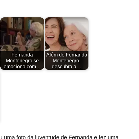
Fernanda
Além de Fernanda
Montenegro se
Montenegro,
emociona com…
descubra a…
ou uma foto da juventude de Fernanda e fez uma