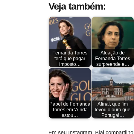
Veja também:
Fernanda Torres
Atuação de
terá que pagar
Fernanda Torres
imposto…
surpreende e…
Papel de Fernanda
Afinal, que fim
Torres em 'Ainda
levou o ouro que
estou…
Portugal…
Em seu Instagram, Bial compartilh