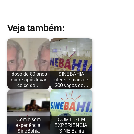
Veja também:
Idoso de 80 anos
SINEBAHIA
morre após levar
oferece mais de
coice de…
200 vagas de…
Com e sem
COM E SEM
experiência:
EXPERIÊNCIA:
SineBahia
SINE Bahia