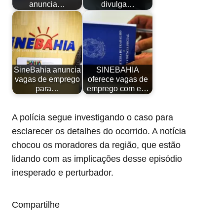
anuncia…
divulga…
SineBahia anuncia
SINEBAHIA
vagas de emprego
oferece vagas de
para…
emprego com e…
A polícia segue investigando o caso para
esclarecer os detalhes do ocorrido. A notícia
chocou os moradores da região, que estão
lidando com as implicações desse episódio
inesperado e perturbador.
Compartilhe