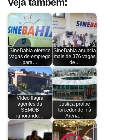
Veja também:
SineBahia oferece
SineBahia anuncia
vagas de emprego
mais de 376 vagas
para…
de…
Vídeo flagra
agentes da
Justiça proíbe
SEMOB
torcedor de ir à
ignorando…
Arena…