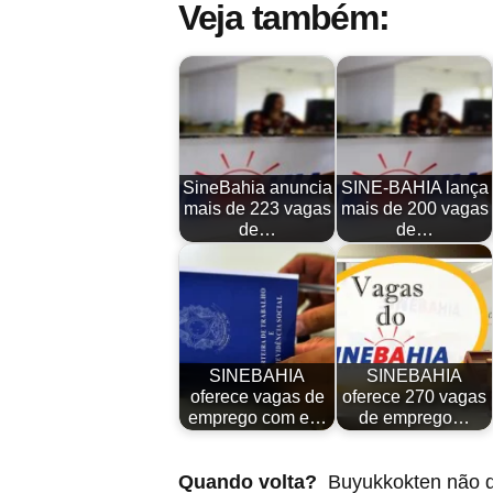
Veja também:
SineBahia anuncia
SINE-BAHIA lança
mais de 223 vagas
mais de 200 vagas
de…
de…
SINEBAHIA
SINEBAHIA
oferece vagas de
oferece 270 vagas
emprego com e…
de emprego…
Quando volta?
Buyukkokten não d