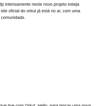
dp intensamente neste novo projeto esteja
site oficial do orkut já está no ar, com uma
 comunidade.
que tive com Orkut, Hello, para lançar uma nova