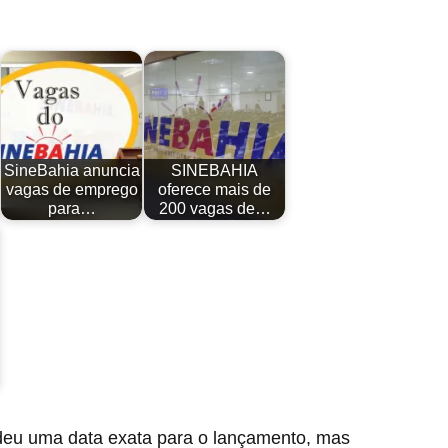
SineBahia anuncia
SINEBAHIA
vagas de emprego
oferece mais de
para…
200 vagas de…
eu uma data exata para o lançamento, mas