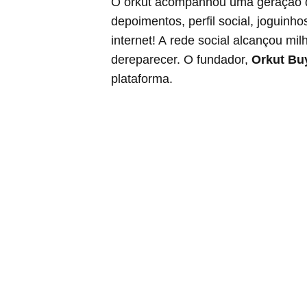
O orkut acompanhou uma geração d
depoimentos, perfil social, joguinh
internet! A rede social alcançou m
dereparecer. O fundador,
Orkut Bu
plataforma.