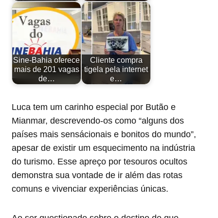
Sine-Bahia oferece
Cliente compra
mais de 201 vagas
tigela pela internet
de…
e…
Luca tem um carinho especial por Butão e
Mianmar, descrevendo-os como “alguns dos
países mais sensácionais e bonitos do mundo”,
apesar de existir um esquecimento na indústria
do turismo. Esse apreço por tesouros ocultos
demonstra sua vontade de ir além das rotas
comuns e vivenciar experiências únicas.
Ao ser questionado sobre o destino de que