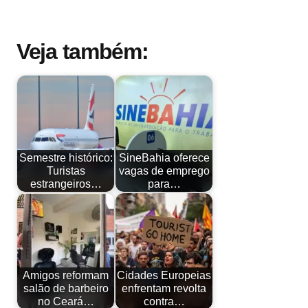
Veja também:
Semestre histórico:
SineBahia oferece
Turistas
vagas de emprego
estrangeiros…
para…
Amigos reformam
Cidades Europeias
salão de barbeiro
enfrentam revolta
no Ceará…
contra…