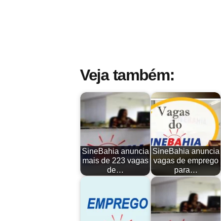
Veja também:
SineBahia anuncia
SineBahia anuncia
mais de 223 vagas
vagas de emprego
de…
para…