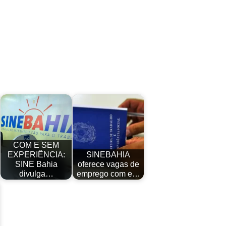
COM E SEM
EXPERIÊNCIA:
SINEBAHIA
SINE Bahia
oferece vagas de
divulga…
emprego com e…