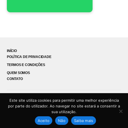
INÍCIO
POLÍTICA DE PRIVACIDADE
TERMOS E CONDIÇÕES
QUEM SOMOS
CONTATO
Este site utiliza cookies para permitir uma melhor experiência
Coruja News
por parte do utilizador. Ao navegar no site estará a consentir a
© 2026 Coruja News - Todos os direitos reservados.
sua utilização.
Aceito
Não
Saiba mais