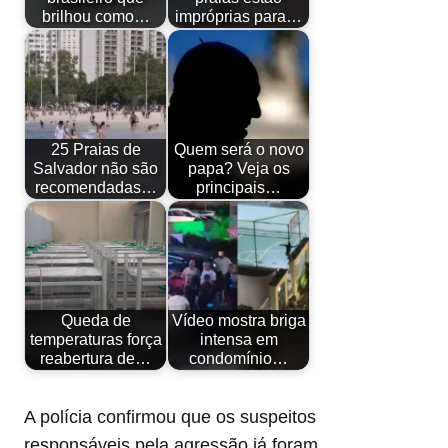
brilhou como…
impróprias para…
25 Praias de
Quem será o novo
Salvador não são
papa? Veja os
recomendadas…
principais…
Queda de
Vídeo mostra briga
temperaturas força
intensa em
reabertura de…
condomínio…
A polícia confirmou que os suspeitos
responsáveis pela agressão já foram