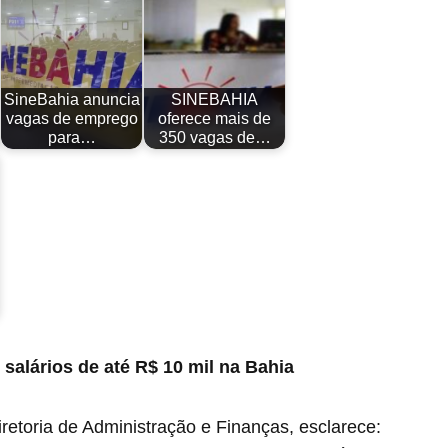
SineBahia anuncia
SINEBAHIA
vagas de emprego
oferece mais de
para…
350 vagas de…
alários de até R$ 10 mil na Bahia
retoria de Administração e Finanças, esclarece: