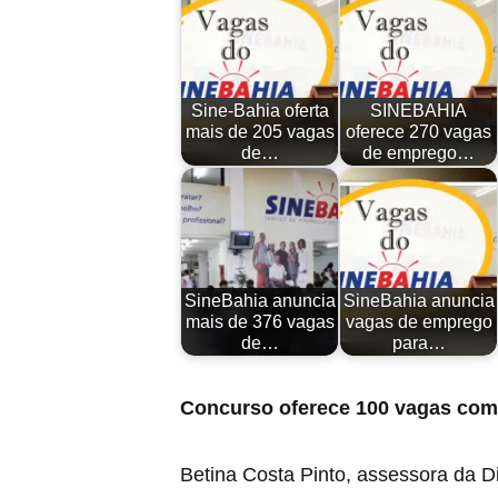
Sine-Bahia oferta
SINEBAHIA
mais de 205 vagas
oferece 270 vagas
de…
de emprego…
SineBahia anuncia
SineBahia anuncia
mais de 376 vagas
vagas de emprego
de…
para…
Concurso oferece 100 vagas com s
Betina Costa Pinto, assessora da Di