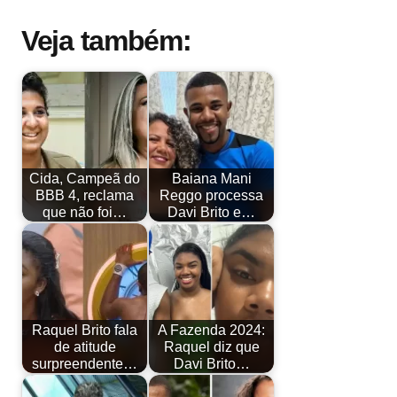
Veja também:
Cida, Campeã do
Baiana Mani
BBB 4, reclama
Reggo processa
que não foi…
Davi Brito e…
Raquel Brito fala
A Fazenda 2024:
de atitude
Raquel diz que
surpreendente…
Davi Brito…