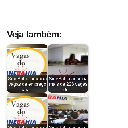
Veja também:
SineBahia anuncia
SineBahia anuncia
vagas de emprego
mais de 223 vagas
para…
de…
SineBahia anuncia
SineBahia anuncia