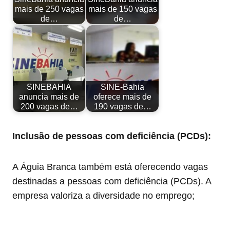
mais de 250 vagas
mais de 150 vagas
de…
de…
SINEBAHIA
SINE-Bahia
anuncia mais de
oferece mais de
200 vagas de…
190 vagas de…
Inclusão de pessoas com deficiência (PCDs):
A Águia Branca também está oferecendo vagas
destinadas a pessoas com deficiência (PCDs). A
empresa valoriza a diversidade no emprego;