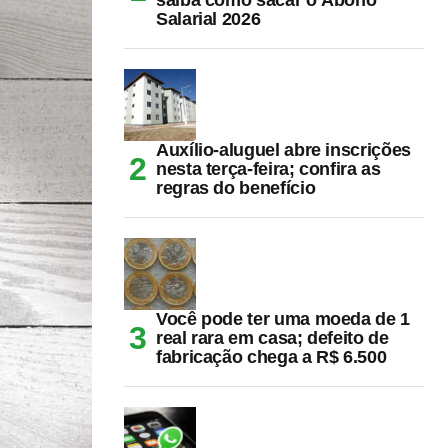
Salarial 2026
Auxílio-aluguel abre inscrições
nesta terça-feira; confira as
regras do benefício
Você pode ter uma moeda de 1
real rara em casa; defeito de
fabricação chega a R$ 6.500