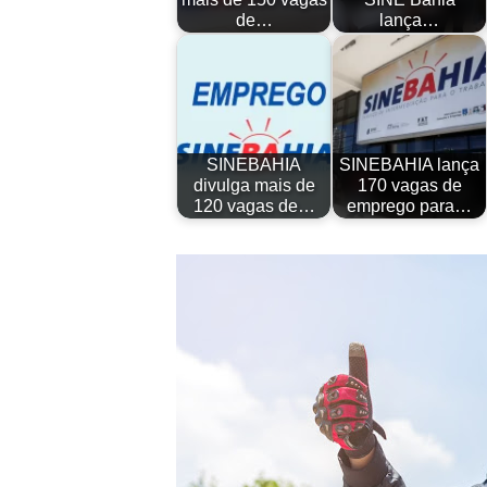
de…
lança…
SINEBAHIA
SINEBAHIA lança
divulga mais de
170 vagas de
120 vagas de…
emprego para…