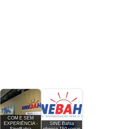
COM E SEM
EXPERIÊNCIA -
SINE Bahia
SineBahia
oferece 150 vagas