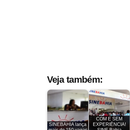
Veja também:
COM E SEM
SINEBAHIA lança
EXPERIÊNCIA!
mais de 150 vagas
SINE Bahia