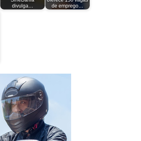
divulga…
de emprego…