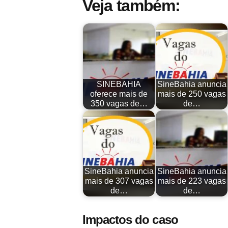
Veja também:
SINEBAHIA
SineBahia anuncia
oferece mais de
mais de 250 vagas
350 vagas de…
de…
SineBahia anuncia
SineBahia anuncia
mais de 307 vagas
mais de 223 vagas
de…
de…
Impactos do caso