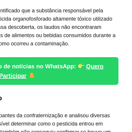
ntificado que a substância responsável pela
icida organofosforado altamente tóxico utilizado
ssa descoberta, os laudos não encontraram
as de alimentos ou bebidas consumidos durante a
como ocorreu a contaminação.
o de notícias no WhatsApp:
Quero
Participar
o
cipantes da confraternização e analisou diversas
sível determinar como o pesticida entrou em
to também não conseguiu confirmar se houve um