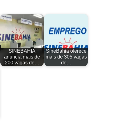
SINEBAHIA
SineBahia oferece
anuncia mais de
mais de 305 vagas
200 vagas de…
de…