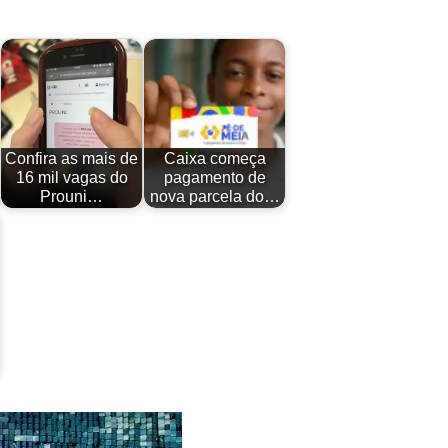
Confira as mais de
Caixa começa
16 mil vagas do
pagamento de
Prouni…
nova parcela do…