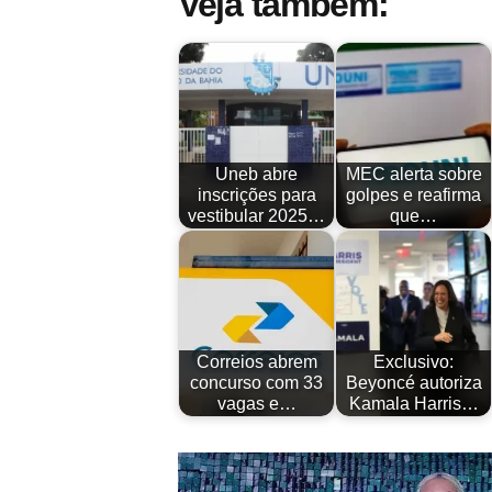
Veja também:
Uneb abre
MEC alerta sobre
inscrições para
golpes e reafirma
vestibular 2025…
que…
Correios abrem
Exclusivo:
concurso com 33
Beyoncé autoriza
vagas e…
Kamala Harris…