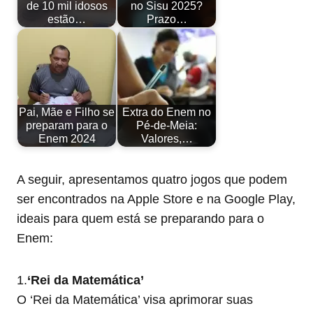
de 10 mil idosos
no Sisu 2025?
estão…
Prazo…
Pai, Mãe e Filho se
Extra do Enem no
preparam para o
Pé-de-Meia:
Enem 2024
Valores,…
A seguir, apresentamos quatro jogos que podem
ser encontrados na Apple Store e na Google Play,
ideais para quem está se preparando para o
Enem:
1.
‘Rei da Matemática’
O ‘Rei da Matemática’ visa aprimorar suas