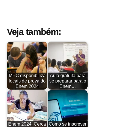
Veja também:
MEC disponibiliza
Aula gratuita para
locais de prova do
se preparar para o
Enem 2024
Enem…
Enem 2024: Cerca
Como se inscrever