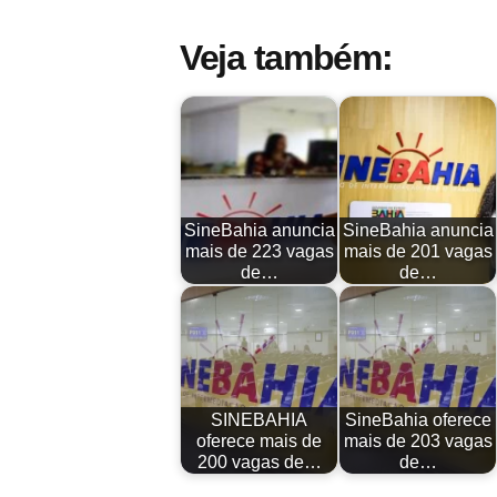
Veja também:
SineBahia anuncia
SineBahia anuncia
mais de 223 vagas
mais de 201 vagas
de…
de…
SINEBAHIA
SineBahia oferece
oferece mais de
mais de 203 vagas
200 vagas de…
de…