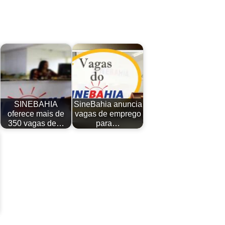
SINEBAHIA
SineBahia anuncia
oferece mais de
vagas de emprego
350 vagas de…
para…