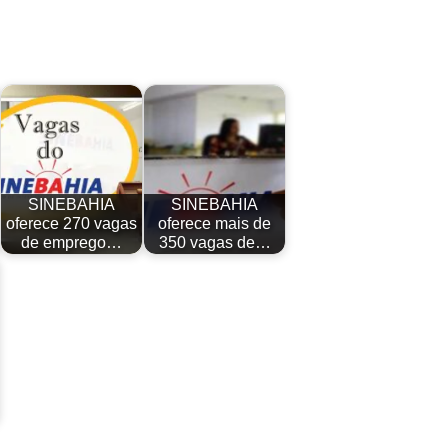
SINEBAHIA
SINEBAHIA
oferece 270 vagas
oferece mais de
de emprego…
350 vagas de…