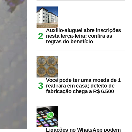
Auxílio-aluguel abre inscrições
nesta terça-feira; confira as
regras do benefício
Você pode ter uma moeda de 1
real rara em casa; defeito de
fabricação chega a R$ 6.500
Ligações no WhatsApp podem