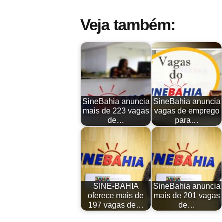
Veja também:
SineBahia anuncia
SineBahia anuncia
mais de 223 vagas
vagas de emprego
de…
para…
SINE-BAHIA
SineBahia anuncia
oferece mais de
mais de 201 vagas
197 vagas de…
de…