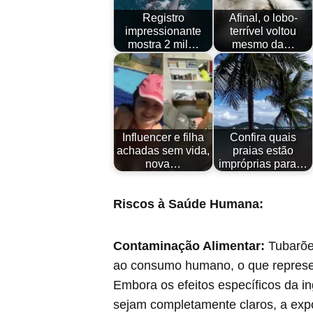
Registro
Afinal, o lobo-
impressionante
terrível voltou
mostra 2 mil…
mesmo da…
Influencer e filha
Confira quais
achadas sem vida,
praias estão
nova…
impróprias para…
Riscos à Saúde Humana:
Contaminação Alimentar:
Tubarõe
ao consumo humano, o que represen
Embora os efeitos específicos da i
sejam completamente claros, a exp