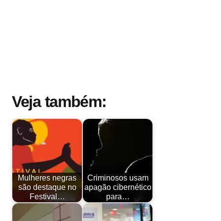
Veja também:
Mulheres negras
Criminosos usam
são destaque no
apagão cibernético
Festival…
para…