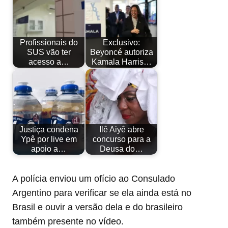
Profissionais do
Exclusivo:
SUS vão ter
Beyoncé autoriza
acesso a…
Kamala Harris…
Justiça condena
Ilê Aiyê abre
Ypê por live em
concurso para a
apoio a…
Deusa do…
A polícia enviou um ofício ao Consulado
Argentino para verificar se ela ainda está no
Brasil e ouvir a versão dela e do brasileiro
também presente no vídeo.