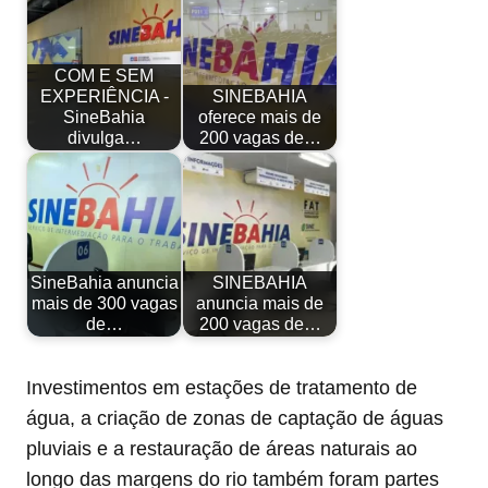
COM E SEM
EXPERIÊNCIA -
SINEBAHIA
SineBahia
oferece mais de
divulga…
200 vagas de…
SineBahia anuncia
SINEBAHIA
mais de 300 vagas
anuncia mais de
de…
200 vagas de…
Investimentos em estações de tratamento de
água, a criação de zonas de captação de águas
pluviais e a restauração de áreas naturais ao
longo das margens do rio também foram partes