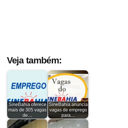
Veja também:
SineBahia oferece
SineBahia anuncia
mais de 305 vagas
vagas de emprego
de…
para…