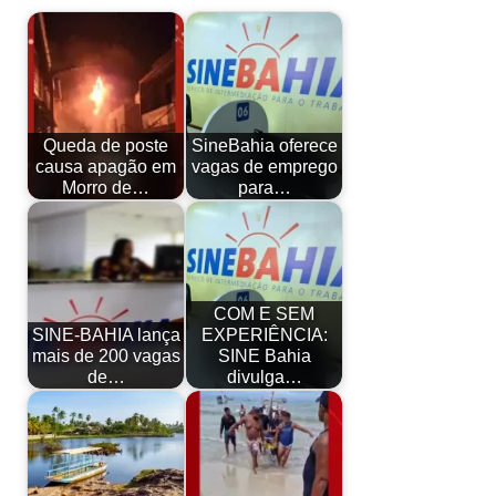
Queda de poste
SineBahia oferece
causa apagão em
vagas de emprego
Morro de…
para…
COM E SEM
SINE-BAHIA lança
EXPERIÊNCIA:
mais de 200 vagas
SINE Bahia
de…
divulga…