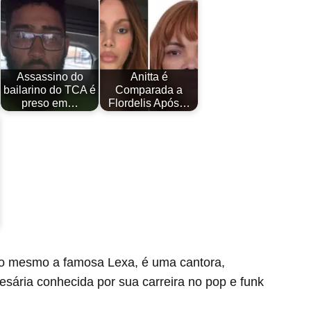
Assassino do
Anitta é
bailarino do TCA é
Comparada a
preso em…
Flordelis Após…
sso mesmo a famosa Lexa, é uma cantora,
sária conhecida por sua carreira no pop e funk