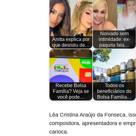
Noivado sem
Anitta explica por
intimidade: ex-
que desistiu de…
paquita fala…
Recebe Bolsa
Todos os
Família? Veja se
beneficiários do
você pode…
Bolsa Família…
Léa Cristina Araújo da Fonseca, i
compositora, apresentadora e empre
carioca.