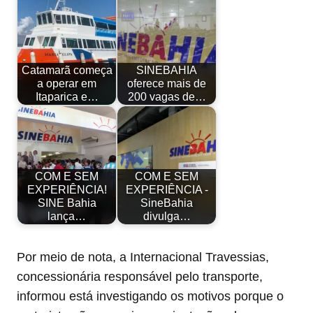
Catamarã começa
SINEBAHIA
a operar em
oferece mais de
Itaparica e…
200 vagas de…
COM E SEM
COM E SEM
EXPERIÊNCIA!
EXPERIÊNCIA -
SINE Bahia
SineBahia
lança…
divulga…
Por meio de nota, a Internacional Travessias,
concessionária responsável pelo transporte,
informou está investigando os motivos porque o