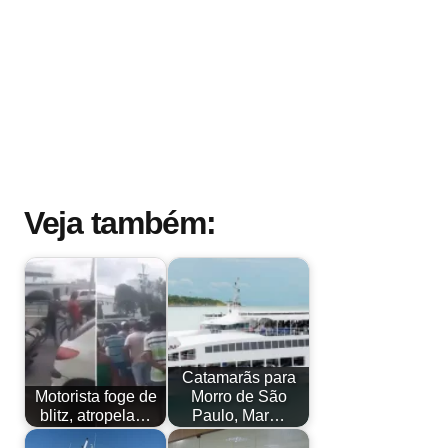
Veja também:
Catamarãs para
Motorista foge de
Morro de São
blitz, atropela…
Paulo, Mar…