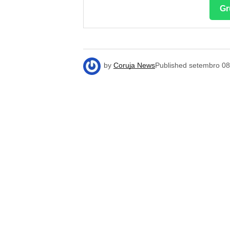
Gr
by
Coruja News
Published
setembro 08