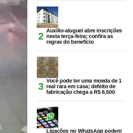
Auxílio-aluguel abre inscrições
nesta terça-feira; confira as
regras do benefício
Você pode ter uma moeda de 1
real rara em casa; defeito de
fabricação chega a R$ 6.500
Ligações no WhatsApp podem