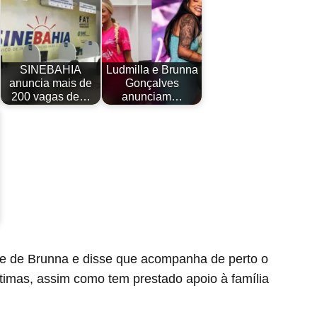
SINEBAHIA
Ludmilla e Brunna
anuncia mais de
Gonçalves
200 vagas de…
anunciam…
e de Brunna e disse que acompanha de perto o
timas, assim como tem prestado apoio à família