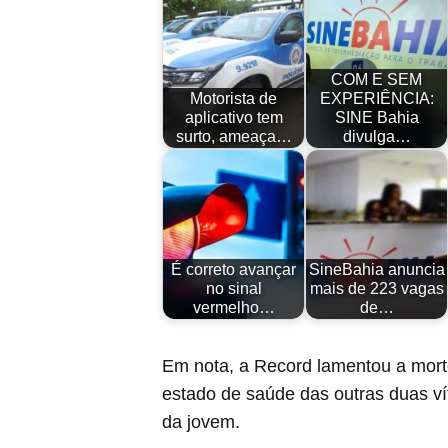
COM E SEM
Motorista de
EXPERIÊNCIA:
aplicativo tem
SINE Bahia
surto, ameaça…
divulga…
É correto avançar
SineBahia anuncia
no sinal
mais de 223 vagas
vermelho…
de…
Em nota, a Record lamentou a mort
estado de saúde das outras duas ví
da jovem.